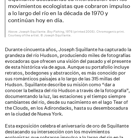
movimientos ecologistas que cobraron impulso
a lo largo del río en la década de 1970 y
continúan hoy en día.
Joseph Squillante.
Boy Fishing
, 1976 (printed 2005). Chromogenic print.
Courtesy of the artist. © Joseph Squillante.
Durante cincuenta años, Joseph Squillante ha capturado la
grandeza del río Hudson, produciendo miles de fotografías
evocadoras que ofrecen una visión del pasado y el presente
de esta histórica vía de agua. Aunque su portafolio incluye
retratos, bodegones y abstracción, es más conocido por
sus románticos paisajes a lo largo de las 315 millas del
Hudson. Squillante describe su misión como “dar a
conocer la belleza del río Hudson a través de la fotografía”,
documentando la luz, las estaciones y el tiempo siempre
cambiantes del río, desde su nacimiento en el lago Tear of
the Clouds, en los Adirondacks, hasta su desembocadura
en la ciudad de Nueva York.
Esta exposición celebra el aniversario de oro de Squillante
destacando su intersección con los movimientos
ecologistas que cobraron impulso a lo largo del río en la