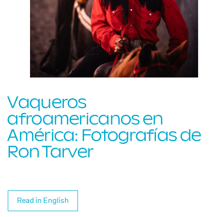
Vaqueros
afroamericanos en
América: Fotografías de
Ron Tarver
Read in English